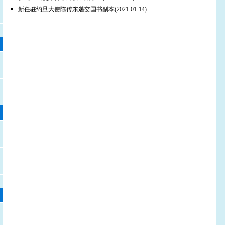
新任驻约旦大使陈传东递交国书副本
(2021-01-14)