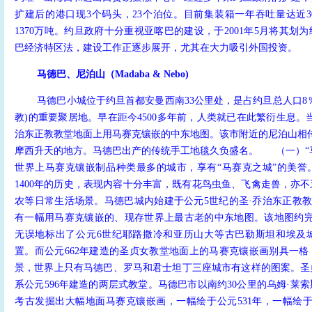
扩建后的港口现3个码头，23个泊位。目前集装箱一年吞吐量达近3
1370万吨。约旦政府十分重视亚喀巴的建设，于2001年5月将其划
巴经济特区法，建设工作正逐步展开，尤其在大力吸引外国投资。
马德巴、尼泊山（Madaba & Nebo)
马德巴小城位于约旦首都安曼西南33公里处，是占约旦总人口8
教)的重要聚居地。早在距今4500多年前，人类就已在此繁衍生息。
治东正教教堂地面上用马赛克镶嵌的中东地图。该市附近的尼泊山相
摩西升天的地方。马德巴出产的传统手工地毯久负盛名。
（一）“马
世界上马赛克镶嵌制品种类最多的城市，享有“马赛克之城”的美誉
1400年的历史，表现内容十分丰富，既有花鸟虫鱼、飞禽走兽，亦
农等日常生活场景。马德巴城内始建于公元5世纪的圣·乔治东正教教堂(
有一幅用马赛克镶嵌的、现存世界上最古老的中东地图。该地图约完
无误地标出了公元6世纪耶路撒冷和亚历山大等古巴勒斯坦和埃及
置。而公元662年建造的圣贞女教堂地面上的马赛克镶嵌画别具一
景，世界上只有马德巴、罗马和君士坦丁三座城市有这样的图案。圣
系公元596年建造的两层式教堂。马德巴市以南约30公里的乌姆·莱
考古发掘出大幅地面马赛克镶嵌画，一幅绘于公元531年，一幅绘于