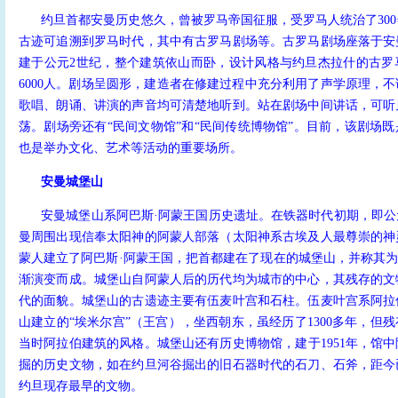
约旦首都安曼历史悠久，曾被罗马帝国征服，受罗马人统治了30
古迹可追溯到罗马时代，其中有古罗马剧场等。古罗马剧场座落于安
建于公元2世纪，整个建筑依山而卧，设计风格与约旦杰拉什的古罗
6000人。剧场呈圆形，建造者在修建过程中充分利用了声学原理，
歌唱、朗诵、讲演的声音均可清楚地听到。站在剧场中间讲话，可听
荡。剧场旁还有“民间文物馆”和“民间传统博物馆”。目前，该剧场
也是举办文化、艺术等活动的重要场所。
安曼城堡山
安曼城堡山系阿巴斯·阿蒙王国历史遗址。在铁器时代初期，即公
曼周围出现信奉太阳神的阿蒙人部落（太阳神系古埃及人最尊崇的神
蒙人建立了阿巴斯·阿蒙王国，把首都建在了现在的城堡山，并称其为
渐演变而成。城堡山自阿蒙人后的历代均为城市的中心，其残存的文
代的面貌。城堡山的古遗迹主要有伍麦叶宫和石柱。伍麦叶宫系阿拉
山建立的“埃米尔宫”（王宫），坐西朝东，虽经历了1300多年，但
当时阿拉伯建筑的风格。城堡山还有历史博物馆，建于1951年，馆
掘的历史文物，如在约旦河谷掘出的旧石器时代的石刀、石斧，距今
约旦现存最早的文物。