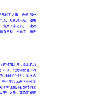
510平方米，合65.75公
能广场、儿童游乐场、图书
7日出席了该公园开工建设
米，建有日晷、八角亭、华表
个内陆咸水湖，南北长82
度146米。死海湖面低于海
为“地球的肚脐”。海水含
此水中和岸边无任何生物生
，死海黑泥更具有独特的医
大于注入量，死海面积正