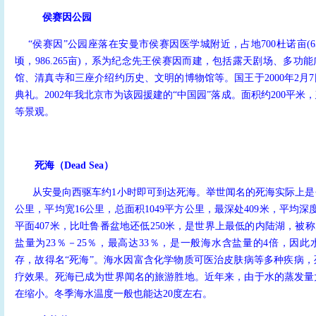
侯赛因公园
“侯赛因”公园座落在安曼市侯赛因医学城附近，占地700杜诺亩(657
顷，986.265亩)，系为纪念先王侯赛因而建，包括露天剧场、多功
馆、清真寺和三座介绍约历史、文明的博物馆等。国王于2000年2月
典礼。2002年我北京市为该园援建的“中国园”落成。面积约200平
等景观。
死海（Dead Sea）
从安曼向西驱车约1小时即可到达死海。举世闻名的死海实际上是
公里，平均宽16公里，总面积1049平方公里，最深处409米，平均深
平面407米，比吐鲁番盆地还低250米，是世界上最低的内陆湖，被称
盐量为23％－25％，最高达33％，是一般海水含盐量的4倍，因
存，故得名“死海”。海水因富含化学物质可医治皮肤病等多种疾病
疗效果。死海已成为世界闻名的旅游胜地。近年来，由于水的蒸发量
在缩小。冬季海水温度一般也能达20度左右。