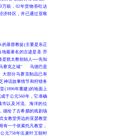
0万箱，02年货物吞吐达
为经济特区，并已通过亚喀
％的基督教徒(主要是东正
当地最著名的古迹是圣·乔
传是犹太教创始人──先知
赛克之城”
马德巴是
。大部分马赛克制品已有
不乏神话故事情节和狩猎务
1896年重建)的地面上
成于公元560年，它准确
城市以及河流、海洋的位
格，描绘了古希腊的戏剧场
贞女教堂旁边的亚瑟教堂
索斯有一个依索托凡教堂，
公元758年伍麦叶王朝时