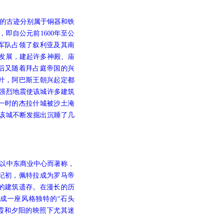
的古迹分别属于铜器和铁
即自公元前1600年至公
马军队占领了叙利亚及其南
发展，建起许多神殿、庙
后又随着拜占庭帝国的兴
叶，阿巴斯王朝兴起定都
强烈地震使该城许多建筑
一时的杰拉什城被沙土淹
在该城不断发掘出沉睡了几
以中东商业中心而著称，
纪初，佩特拉成为罗马帝
期的建筑遗存。在漫长的历
成一座风格独特的“石头
在朝霞和夕阳的映照下尤其迷