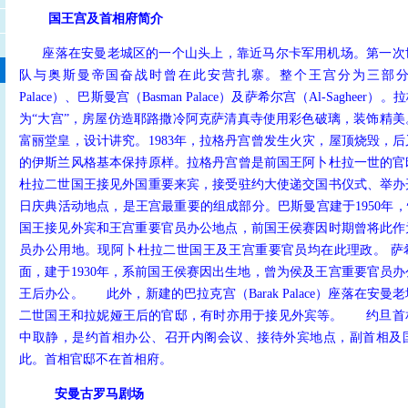
国王宫及首相府简介
座落在安曼老城区的一个山头上，靠近马尔卡军用机场。第一次
队与奥斯曼帝国奋战时曾在此安营扎寨。整个王宫分为三部分：拉格
Palace）、巴斯曼宫（Basman Palace）及萨希尔宫（Al-Sagheer
为“大宫”，房屋仿造耶路撒冷阿克萨清真寺使用彩色破璃，装饰精
富丽堂皇，设计讲究。1983年，拉格丹宫曾发生火灾，屋顶烧毁，
的伊斯兰风格基本保持原样。拉格丹宫曾是前国王阿卜杜拉一世的官
杜拉二世国王接见外国重要来宾，接受驻约大使递交国书仪式、举办
日庆典活动地点，是王宫最重要的组成部分。巴斯曼宫建于1950年，
国王接见外宾和王宫重要官员办公地点，前国王侯赛因时期曾将此作
员办公用地。现阿卜杜拉二世国王及王宫重要官员均在此理政。 萨
面，建于1930年，系前国王侯赛因出生地，曾为侯及王宫重要官员
王后办公。
此外，新建的巴拉克宫（Barak Palace）座落在安
二世国王和拉妮娅王后的官邸，有时亦用于接见外宾等。
约旦首相
中取静，是约首相办公、召开内阁会议、接待外宾地点，副首相及
此。首相官邸不在首相府。
安曼古罗马剧场