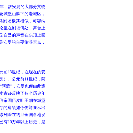
0年，故安曼的大部分文物
曼城堡山脚下的老城区，
马剧场极其相似，可容纳
不论坐在剧场何处，舞台上
见自己的声音在头顶上回
既是安曼的主要旅游景点，
元前13世纪，在现在的安
灵）。公元前11世纪，阿
“阿蒙”，安曼也便由此逐
物古迹反映了各个历史年
伯帝国伍麦叶王朝在城堡
残存的建筑如今仍能显示出
中陈列着在约旦全国各地发
已有10万年以上历史，是