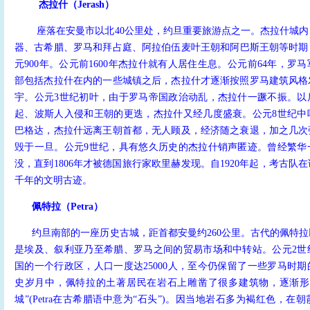
杰拉什（Jerash）
座落在安曼市以北40公里处，约旦重要旅游点之一。杰拉什城内
器、古希腊、罗马和拜占庭、阿拉伯伍麦叶王朝和阿巴斯王朝等时期，
元900年。公元前1600年杰拉什就有人居住生息。公元前64年，罗
部包括杰拉什在内的一些城镇之后，杰拉什才逐渐按照罗马建筑风格
宇。公元3世纪初叶，由于罗马帝国政治动乱，杰拉什一蹶不振。以
起、波斯人入侵和王朝的更迭，杰拉什又经几度盛衰。公元8世纪中
巴格达，杰拉什远离王朝首都，无人顾及，经济随之衰退，加之几次
毁于一旦。公元9世纪，具有悠久历史的杰拉什销声匿迹。曾经繁华
没，直到1806年才被德国旅行家欧里赫发现。自1920年起，考古队
千年的文明古迹。
佩特拉（Petra）
约旦南部的一座历史古城，距首都安曼约260公里。古代的佩特拉
是埃及、叙利亚乃至希腊、罗马之间的贸易市场和中转站。公元2世
国的一个行政区，人口一度达25000人，至今仍保留了一些罗马时
史岁月中，佩特拉的土著居民在岩石上雕凿了很多建筑物，逐渐形
城”(Petra在古希腊语中意为“石头”)。因当地岩石多为褐红色，