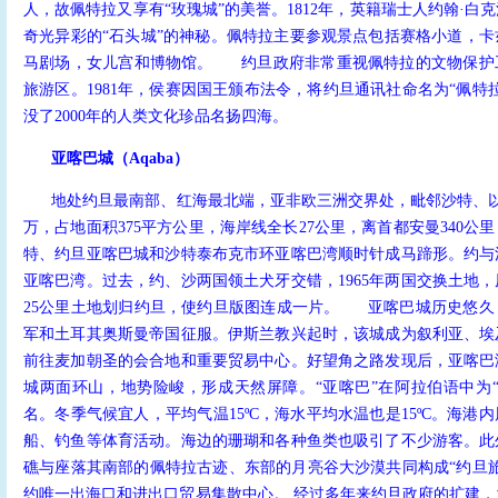
人，故佩特拉又享有“玫瑰城”的美誉。1812年，英籍瑞士人约翰·白
奇光异彩的“石头城”的神秘。佩特拉主要参观景点包括赛格小道，
马剧场，女儿宫和博物馆。
约旦政府非常重视佩特拉的文物保护
旅游区。1981年，侯赛因国王颁布法令，将约旦通讯社命名为“佩特
没了2000年的人类文化珍品名扬四海。
亚喀巴城（Aqaba）
地处约旦最南部、红海最北端，亚非欧三洲交界处，毗邻沙特、以
万，占地面积375平方公里，海岸线全长27公里，离首都安曼340公
特、约旦亚喀巴城和沙特泰布克市环亚喀巴湾顺时针成马蹄形。约与
亚喀巴湾。过去，约、沙两国领土犬牙交错，1965年两国交换土地
25公里土地划归约旦，使约旦版图连成一片。
亚喀巴城历史悠久，
军和土耳其奥斯曼帝国征服。伊斯兰教兴起时，该城成为叙利亚、埃
前往麦加朝圣的会合地和重要贸易中心。好望角之路发现后，亚喀巴
城两面环山，地势险峻，形成天然屏障。“亚喀巴”在阿拉伯语中为
名。冬季气候宜人，平均气温15ºC，海水平均水温也是15ºC。海港
船、钓鱼等体育活动。海边的珊瑚和各种鱼类也吸引了不少游客。此
礁与座落其南部的佩特拉古迹、东部的月亮谷大沙漠共同构成“约旦
约唯一出海口和进出口贸易集散中心。 经过多年来约旦政府的扩建