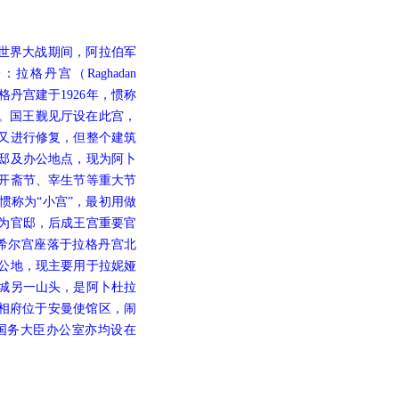
世界大战期间，阿拉伯军
丹宫（Raghadan
）。拉格丹宫建于1926年，惯称
美。国王觐见厅设在此宫，
后又进行修复，但整个建筑
邸及办公地点，现为阿卜
开斋节、宰生节等重大节
惯称为“小宫”，最初用做
为官邸，后成王宫重要官
希尔宫座落于拉格丹宫北
办公地，现主要用于拉妮娅
曼老城另一山头，是阿卜杜拉
府位于安曼使馆区，闹
国务大臣办公室亦均设在