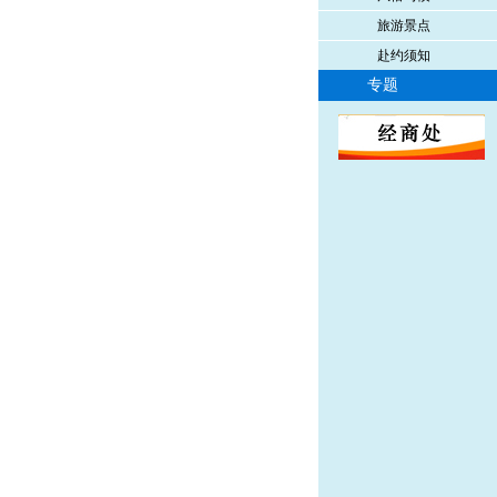
旅游景点
赴约须知
专题