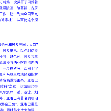
克汀特第一次揭开了闪烁着
卡兹涅陵墓，陵墓群，古罗
工作，把它列为全国重点
拉通讯社”，从而使这个湮
色列和埃及三国，人口7
里，埃及塔巴、以色列伊拉
沙特、以色列、埃及共享
，原属沙特的亚喀巴湾内的
一度被罗马、欧洲十字
及和马格里布地区穆斯林
港贸易逐渐萧条。亚喀巴
“障碍”之意，该城因此得
内风平浪静，适于游泳、划
外，亚喀巴湾著名的珊瑚
旅游金三角”。亚喀巴港是
，港口吞吐能力大大加强。