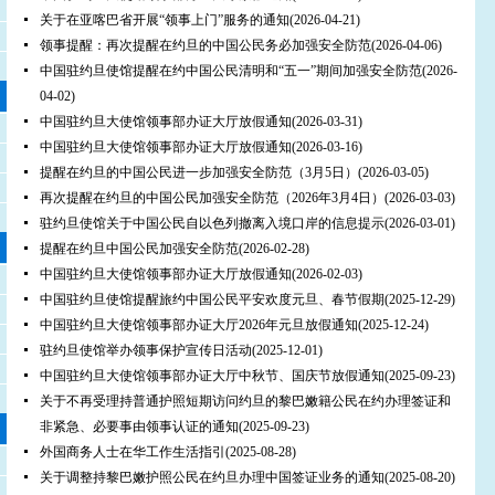
关于在亚喀巴省开展“领事上门”服务的通知
(2026-04-21)
领事提醒：再次提醒在约旦的中国公民务必加强安全防范
(2026-04-06)
中国驻约旦使馆提醒在约中国公民清明和“五一”期间加强安全防范
(2026-
04-02)
中国驻约旦大使馆领事部办证大厅放假通知
(2026-03-31)
中国驻约旦大使馆领事部办证大厅放假通知
(2026-03-16)
提醒在约旦的中国公民进一步加强安全防范（3月5日）
(2026-03-05)
再次提醒在约旦的中国公民加强安全防范（2026年3月4日）
(2026-03-03)
驻约旦使馆关于中国公民自以色列撤离入境口岸的信息提示
(2026-03-01)
提醒在约旦中国公民加强安全防范
(2026-02-28)
中国驻约旦大使馆领事部办证大厅放假通知
(2026-02-03)
中国驻约旦使馆提醒旅约中国公民平安欢度元旦、春节假期
(2025-12-29)
中国驻约旦大使馆领事部办证大厅2026年元旦放假通知
(2025-12-24)
驻约旦使馆举办领事保护宣传日活动
(2025-12-01)
中国驻约旦大使馆领事部办证大厅中秋节、国庆节放假通知
(2025-09-23)
关于不再受理持普通护照短期访问约旦的黎巴嫩籍公民在约办理签证和
非紧急、必要事由领事认证的通知
(2025-09-23)
外国商务人士在华工作生活指引
(2025-08-28)
关于调整持黎巴嫩护照公民在约旦办理中国签证业务的通知
(2025-08-20)