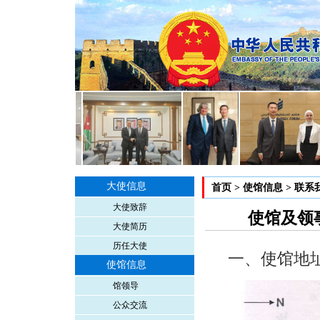
大使信息
首页
>
使馆信息
>
联系
大使致辞
使馆及领
大使简历
历任大使
一、使馆地
使馆信息
馆领导
公众交流