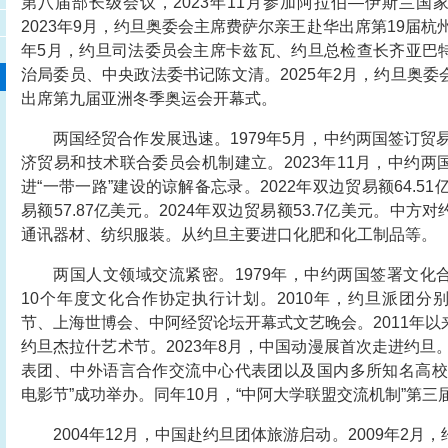
第八届部长级会议，2023年11月参加阿拉伯—伊斯兰国
2023年9月，约旦奥委会主席费萨尔亲王赴华出席第19届杭州
年5月，约旦司法委员会主席卡兹瓦、约旦总检查长齐亚巴
治局委员、中央政法委书记陈文清。2025年2月，约旦奥
出席第九届亚洲冬季奥运会开幕式。
两国经贸合作发展迅速。1979年5月，中约两国签订贸易
济贸易和技术联合委员会机制建立。2023年11月，中约
进“一带一路”建设的谅解备忘录。2022年双边贸易额64.51
易额57.87亿美元。2024年双边贸易额53.7亿美元。中
通讯器材、纺织服装。从约旦主要进口化肥和化工制品等。
两国人文领域交流紧密。1979年，中约两国签署文化
10个年度文化合作协定执行计划。2010年，约旦派团分
节、上海世博会、中阿经贸论坛开幕式文艺晚会。2011年
约旦杰拉什艺术节。2023年8月，中国动漫展首次走进约旦。
表团、中外语言合作交流中心代表团以及国内多所知名高校
电影节”成功举办。同年10月，“中阿大学联盟交流机制”第
2004年12月，中国赴约旦团体旅游启动。2009年2月