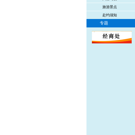
旅游景点
赴约须知
专题