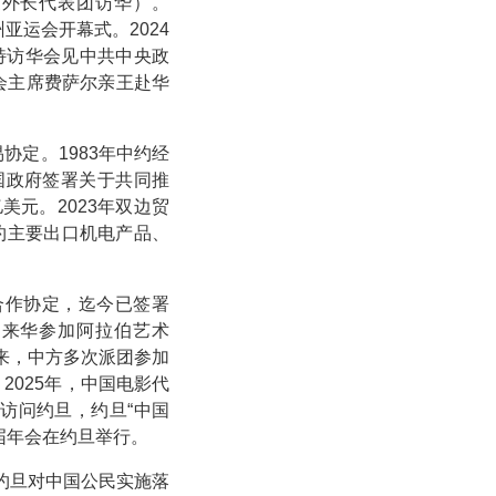
家外长代表团访华）。
亚运会开幕式。2024
特访华会见中共中央政
委会主席费萨尔亲王赴华
协定。1983年中约经
两国政府签署关于共同推
亿美元。2023年双边贸
方对约主要出口机电产品、
合作协定，迄今已签署
别来华参加阿拉伯艺术
以来，中方多次派团参加
2025年，中国电影代
访问约旦，约旦“中国
三届年会在约旦举行。
，约旦对中国公民实施落