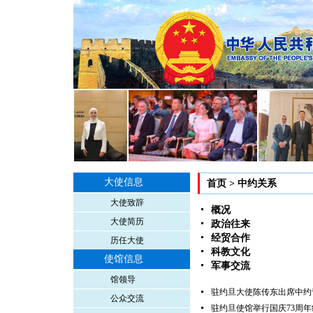
大使信息
首页
>
中约关系
大使致辞
概况
大使简历
政治往来
经贸合作
历任大使
科教文化
使馆信息
军事交流
馆领导
驻约旦大使陈传东出席中约
公众交流
驻约旦使馆举行国庆73周