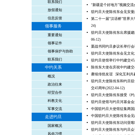
联系我们
“新疆是个好地方”视频交
放假通知
驻约旦大使陈传东会见安曼
信息反馈
第二十一届“汉语桥”世界
24)
领事服务
驻约旦大使陈传东出席援建
重要通知
06-12)
领事证件
栗战书同约旦参议长举行会
领事保护与协助
驻约旦大使陈传东会见文化
联系我们
驻约旦使馆举行中约建交4
中约关系
陈传东大使在庆祝中约建交
赓续传统友谊 深化互利共
概况
驻约旦大使陈传东和约旦驻
政治往来
交45周年
(2022-04-12)
经贸合作
驻约旦大使陈传东接受《约
科教文化
驻约旦使馆与约旦河基金会
军事交流
中国驻约旦大使馆征集两国
中国驻约旦大使陈传东会见
走进约旦
驻约旦大使陈传东访问亚喀
国家概况
驻约旦大使陈传东与约旦众
风俗习惯