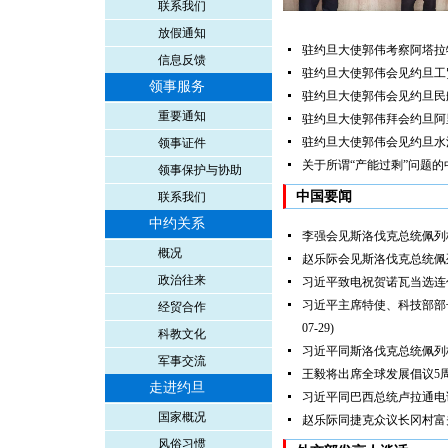
联系我们
放假通知
驻约旦大使郭伟考察阿塔拉
信息反馈
驻约旦大使郭伟会见约旦工
领事服务
驻约旦大使郭伟会见约旦民
重要通知
驻约旦大使郭伟拜会约旦阿
驻约旦大使郭伟会见约旦水
领事证件
关于所谓“产能过剩”问题的
领事保护与协助
中国要闻
联系我们
中约关系
李强会见斯洛伐克总统佩列
概况
赵乐际会见斯洛伐克总统佩
政治往来
习近平致电祝贺诺瓦当选连
习近平主席特使、科技部部
经贸合作
07-29)
科教文化
习近平同斯洛伐克总统佩列
军事交流
王毅将出席全球发展倡议5
走进约旦
习近平同巴西总统卢拉通电
国家概况
赵乐际同捷克众议长冈村富
风俗习惯