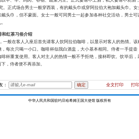
品以牛、羊、鸡肉、谷物、蔬菜为主。正式宴请不上酒，私人宴请不劝酒
。正式场合男士一般穿西装，有的戴头巾或穿阿拉伯大袍加戴头巾。女
加戴头巾，但不蒙面。女士一般可同男士一起参加各种社交活动，男士可
礼。
啡和红茶习俗介绍
一般在客人入座后首先请客人饮阿拉伯咖啡，以显示对客人的热情。该
糖，每次只喝一小口。咖啡杯似我白酒盅，大小基本相同。侍者一手提壶
咖啡杯重复使用。客人对主人的热情一般不予拒绝，接杯即饮。饮毕后，
两下，侍者便不再添加。
友：
全文打印
打
中华人民共和国驻约旦哈希姆王国大使馆 版权所有