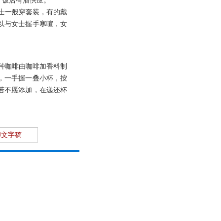
，饭店有酒供应。
士一般穿套装，有的戴
以与女士握手寒喧，女
种咖啡由咖啡加香料制
，一手握一叠小杯，按
若不愿添加，在递还杯
印文字稿