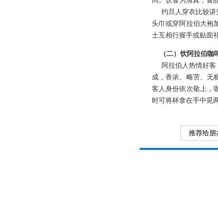
同。饮食为清真，食
约旦人穿衣比较讲究
头巾或穿阿拉伯大袍
士互相行握手或贴面
（二）饮阿拉伯咖
阿拉伯人热情好客，
成，香浓、略苦、无
客人身份依次敬上，
时可将杯拿在手中晃
推荐给朋