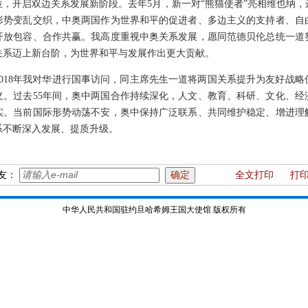
，开启双边关系发展新阶段。去年5月，新一对“熊猫使者”亮相维也纳
形势变乱交织，中奥两国作为世界和平的促进者、多边主义的支持者、自
开放包容、合作共赢。我高度重视中奥关系发展，愿同范德贝伦总统一道努
关系迈上新台阶，为世界和平与发展作出更大贡献。
2018年我对华进行国事访问，同主席先生一道将两国关系提升为友好战
义。过去55年间，奥中两国合作持续深化，人文、教育、科研、文化、经
实。当前国际形势动荡不安，奥中保持广泛联系、共同维护稳定、增进理
系不断深入发展、提质升级。
友：
全文打印
打
中华人民共和国驻约旦哈希姆王国大使馆 版权所有