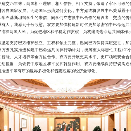
巴建交75年来，两国相互理解、相互信任、相互支持，锻造了牢不可破的
进各自国家发展。无论国际形势如何变化，中方始终将发展中巴关系置于
大学巴基斯坦留学生的来信。同学们立志做中巴合作的建设者、交流的传
继有人，我感到十分欣慰。双方要加快构建新时代更加紧密的中巴命运共
好造福两国人民，为促进地区和平稳定作贡献，为构建周边命运共同体作
方坚定支持巴方维护独立、主权和领土完整，愿同巴方保持高层交往，加
双方要扎实推进构建中巴命运共同体行动计划，统筹重大标志性工程和“小
工智能、人才培养等全方位合作。双方要开展更高水平、更广领域安全合
主动担当，为恢复中东地区和平发挥斡旋作用。双方要继续保持密切沟通
同推进平等有序的世界多极化和普惠包容的经济全球化。