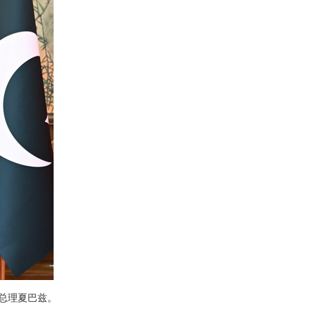
坦总理夏巴兹。