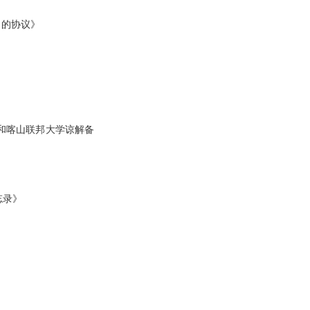
目的协议》
和喀山联邦大学谅解备
忘录》