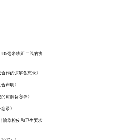
435毫米轨距二线的协
技合作的谅解备忘录》
联合声明》
易的谅解备忘录》
备忘录》
料输华检疫和卫生要求
027）》