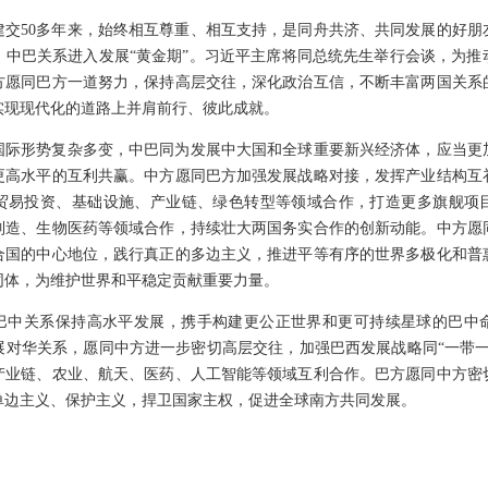
建交50多年来，始终相互尊重、相互支持，是同舟共济、共同发展的好朋
，中巴关系进入发展“黄金期”。习近平主席将同总统先生举行会谈，为推
方愿同巴方一道努力，保持高层交往，深化政治互信，不断丰富两国关系
实现现代化的道路上并肩前行、彼此成就。
国际形势复杂多变，中巴同为发展中大国和全球重要新兴经济体，应当更
更高水平的互利共赢。中方愿同巴方加强发展战略对接，发挥产业结构互
贸易投资、基础设施、产业链、绿色转型等领域合作，打造更多旗舰项
制造、生物医药等领域合作，持续壮大两国务实合作的创新动能。中方愿
合国的中心地位，践行真正的多边主义，推进平等有序的世界多极化和普
同体，为维护世界和平稳定贡献重要力量。
巴中关系保持高水平发展，携手构建更公正世界和更可持续星球的巴中
展对华关系，愿同中方进一步密切高层交往，加强巴西发展战略同“一带一
产业链、农业、航天、医药、人工智能等领域互利合作。巴方愿同中方密
单边主义、保护主义，捍卫国家主权，促进全球南方共同发展。
。